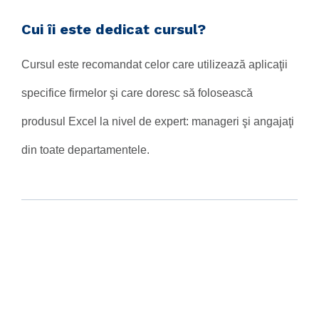
Cui îi este dedicat cursul?
Cursul este recomandat celor care utilizează aplicaţii
specifice firmelor şi care doresc să folosească
produsul Excel la nivel de expert: manageri şi angajaţi
din toate departamentele.
Cunoștințe și abilități inițiale
Participarea la acest curs presupune cunoştinţe de
nivel mediu de Excel sau parcurgerea nivelului