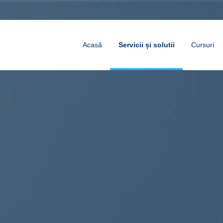
Acasă
Servicii și solutii
Cursuri
Infrastructură de Rețea și Transmisii de Date