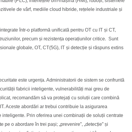
amabile (PLC), interfețele om-mașină (HMI), roboții, sistemele
tivele de vârf, mediile cloud hibride, rețelele industriale și
ntegrate într-o platformă unificată pentru OT cu IT și CT,
ruziunilor, precum și rezistența operațiunilor critice. Sunt
fesionale globale, OT, CT(5G), IT și detecție și răspuns extins
curitate este urgența. Administratorii de sistem se confruntă
ității fabricii inteligente, vulnerabilități mai greu de
plicat, recomandăm să va protejați cu soluții care combină
T. Aceste abordări ar trebui contribuie la asigurarea
le inteligente. Prin oferirea unei combinații de soluții centrate
e pe o abordare în trei pași; „prevenire”, „detecție” și