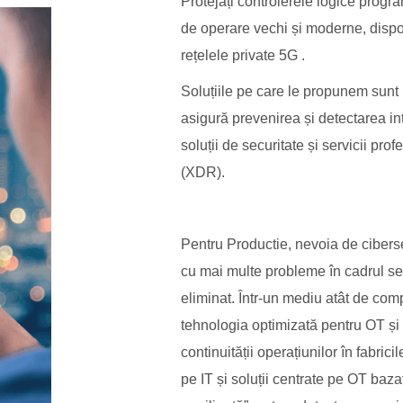
Protejați controlerele logice progr
de operare vechi și moderne, dispozi
rețelele private 5G .
Soluțiile pe care le propunem sunt i
asigură prevenirea și detectarea int
soluții de securitate și servicii pro
(XDR).
Pentru Productie, nevoia de ciberse
cu mai multe probleme în cadrul secur
eliminat. Într-un mediu atât de com
tehnologia optimizată pentru OT și I
continuității operațiunilor în fabrici
pe IT și soluții centrate pe OT bazat