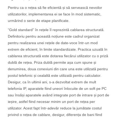
Pentru ca o rețea să fie eficientă și să servească nevoilor
utilizatorilor, implementarea ei se face în mod sistematic,
urmărind o serie de etape planificate.
“Gold standard” în rețele îl reprezintă cablarea structurată.
Definitoriu pentru această noțiune este cadrul organizat
pentru realizarea unei rețele de date-voce într-un mod
extrem de eficient, în limite standardizate. Practica uzuală în
cablarea structurată este dotarea fiecărui utilizator cu o priză
dublă de rețea. Priza dublă permite așa cum spune și
denumirea, doua conexiuni din care una este utilizată pentru
postul telefonic și cealaltă este utilizată pentru calculator.
Desigur, ca în ultimii ani, s-a dezvoltat extrem de mult
telefonia IP, aparatele fiind uneori înlocuite de un soft pe PC
sau însăși aparatele având integrate port de intrare și port de
ieșire, astfel fiind necesar minim un port de rețea per
utilizator. Acest fapt într-adevăr reduce la jumătate costul
privind o rețea de cablare, desigur, diferența de bani fiind