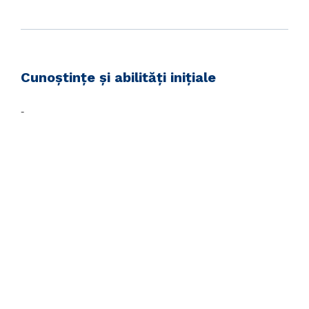
Cunoștințe și abilități inițiale
-
Prezentarea cursului
This course extensively covers the concepts and
usage of the native data types, functions, and
operators available in Oracle Database for spatial