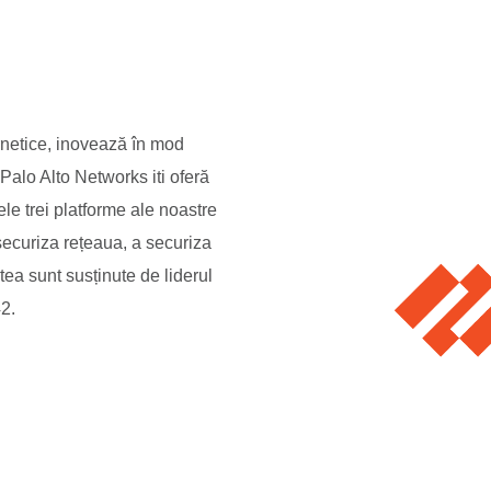
ernetice, inovează în mod
Palo Alto Networks iti oferă
le trei platforme ale noastre
securiza rețeaua, a securiza
tea sunt susținute de liderul
42.