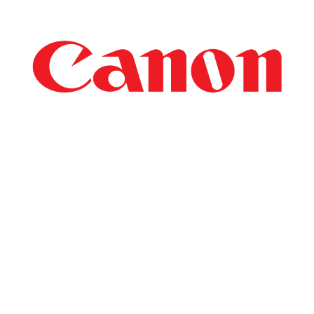
Cine suntem
Îmbogăţirea vieţilor şi a afacerilor prin experienţe imagistice.
Tot ceea ce facem, oriunde ne desfăşurăm activitatea,
începe cu aceasta.