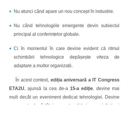
Nu atunci când apare un nou concept în industrie.
Nu când tehnologiile emergente devin subiectul
principal al conferințelor globale.
Ci în momentul în care devine evident că ritmul
schimbării tehnologice depășește viteza de
adaptare a multor organizații.
În acest context,
ediția aniversară a IT Congress
ETA2U
, ajunsă la cea de-a
15-a ediție
, devine mai
mult decât un eveniment dedicat tehnologiei. Devine
un punct de întâlnire pentru lideri, specialiști și
decidenți care înțeleg că transformarea digitală nu mai
este o opțiune, ci o direcție strategică.